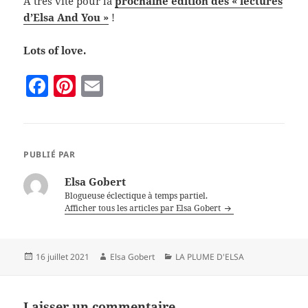
A très vite pour la
prochaine édition des « lectures
d’Elsa And You »
!
Lots of love.
F
Pi
E
a
nt
m
c
er
ai
e
es
l
PUBLIÉ PAR
b
t
Elsa Gobert
o
Blogueuse éclectique à temps partiel.
Afficher tous les articles par Elsa Gobert
o
k
Publié
16 juillet 2021
Auteur
Elsa Gobert
Catégories
LA PLUME D'ELSA
le
Laisser un commentaire