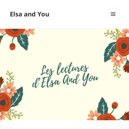
Elsa and You
MENU
ET
WIDGETS