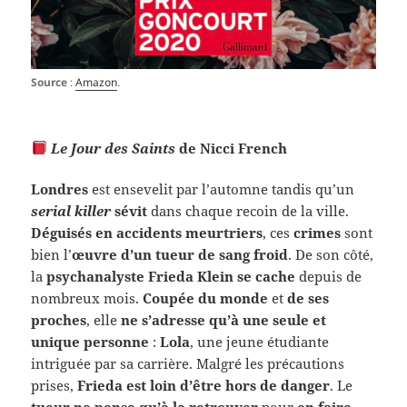
Source
:
Amazon
.
Le Jour des Saints
de Nicci French
Londres
est ensevelit par l’automne tandis qu’un
serial killer
sévit
dans chaque recoin de la ville.
Déguisés en accidents meurtriers
, ces
crimes
sont
bien l’
œuvre d’un tueur de sang froid
. De son côté,
la
psychanalyste Frieda Klein se cache
depuis de
nombreux mois.
Coupée du monde
et
de ses
proches
, elle
ne s’adresse qu’à une seule et
unique personne
:
Lola
, une jeune étudiante
intriguée par sa carrière. Malgré les précautions
prises,
Frieda est loin d’être hors de danger
. Le
tueur ne pense qu’à la retrouver
pour
en faire