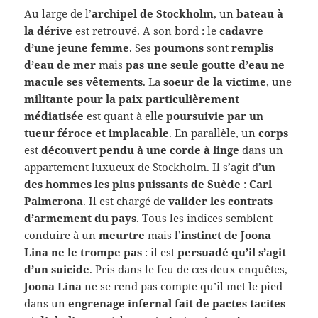
Au large de l’
archipel de Stockholm
, un
bateau à
la dérive
est retrouvé. A son bord : le
cadavre
d’une jeune femme
. Ses
poumons
sont
remplis
d’eau de mer
mais
pas une seule goutte d’eau ne
macule ses vêtements
. La
soeur de la victime
, une
militante pour la paix particulièrement
médiatisée
est quant à elle
poursuivie par un
tueur féroce et implacable
. En parallèle, un
corps
est
découvert pendu à une corde à linge
dans un
appartement luxueux de Stockholm. Il s’agit d’
un
des hommes les plus puissants de Suède
:
Carl
Palmcrona
. Il est chargé de
valider les contrats
d’armement du pays
. Tous les indices semblent
conduire à un
meurtre
mais l’
instinct de Joona
Lina ne le trompe pas
: il est
persuadé qu’il s’agit
d’un suicide
. Pris dans le feu de ces deux enquêtes,
Joona Lina
ne se rend pas compte qu’il met le pied
dans un
engrenage infernal fait de pactes tacites