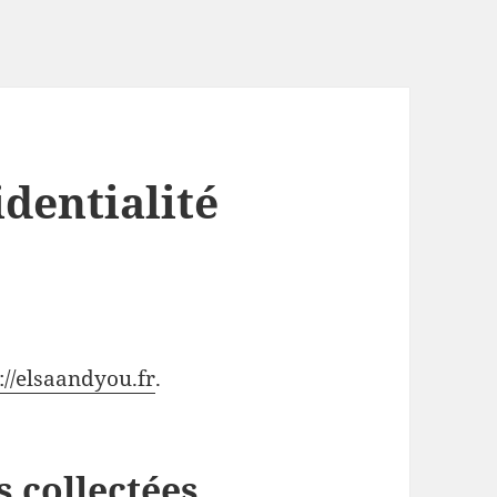
identialité
://elsaandyou.fr
.
 collectées