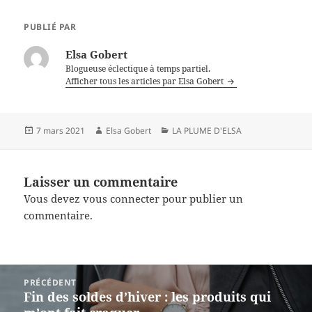
c
er
ai
e
es
l
PUBLIÉ PAR
b
t
Elsa Gobert
o
Blogueuse éclectique à temps partiel.
Afficher tous les articles par Elsa Gobert
o
k
Publié
7 mars 2021
Auteur
Elsa Gobert
Catégories
LA PLUME D'ELSA
le
Laisser un commentaire
Vous devez
vous connecter
pour publier un
commentaire.
Navigation
PRÉCÉDENT
de
Fin des soldes d’hiver : les produits qui
Article
l’article