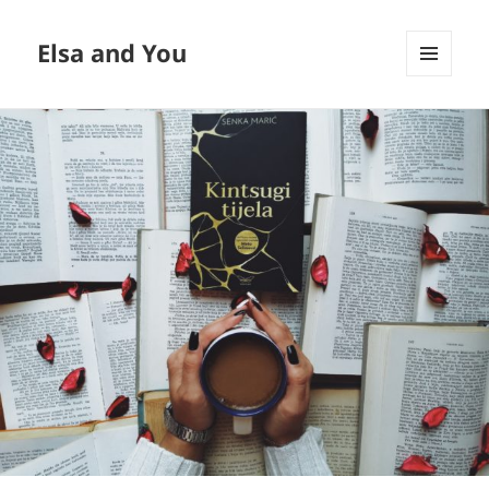
Elsa and You
MENU
ET
WIDGETS