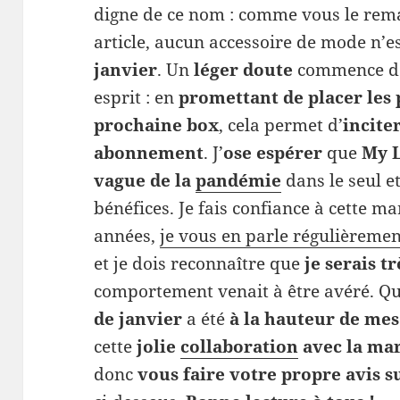
digne de ce nom : comme vous le rema
article, aucun accessoire de mode n’e
janvier
. Un
léger doute
commence do
esprit : en
promettant de placer les
prochaine box
, cela permet d’
incite
abonnement
. J’
ose espérer
que
My L
vague de la
pandémie
dans le seul e
bénéfices. Je fais confiance à cette
années,
je vous en parle régulièreme
et je dois reconnaître que
je serais t
comportement venait à être avéré. Quo
de janvier
a été
à la hauteur de mes
cette
jolie
collaboration
avec la ma
donc
vous faire votre propre avis s