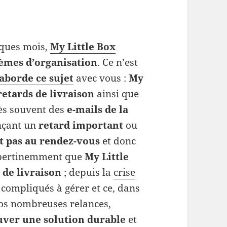
lques mois,
My Little Box
lèmes
d’organisation
. Ce n’est
’aborde ce sujet
avec vous :
My
retards de livraison
ainsi que
très souvent des
e-mails de la
çant un
retard important
ou
nt pas au rendez-vous
et donc
s pertinemment que
My Little
 de livraison
; depuis la
crise
s compliqués à gérer et ce, dans
nos nombreuses relances,
uver une solution durable
et