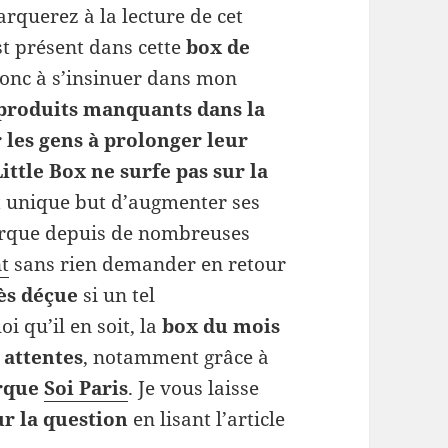
rquerez à la lecture de cet
st présent dans cette
box de
nc à s’insinuer dans mon
 produits manquants dans la
r les gens à prolonger leur
ittle Box ne surfe pas sur la
t unique but d’augmenter ses
 marque depuis de nombreuses
nt
sans rien demander en retour
rès déçue
si un tel
i qu’il en soit, la
box du mois
 attentes
, notamment grâce à
rque
Soi Paris
. Je vous laisse
ur la question
en lisant l’article