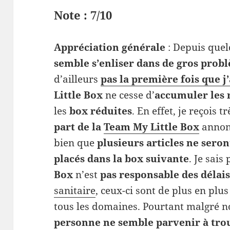
Note : 7/10
Appréciation générale
: Depuis que
semble s’enliser dans de gros prob
d’ailleurs
pas la première fois que j
Little Box
ne cesse d’
accumuler les 
les
box réduites
. En effet, je reçois 
part de la
Team My Little Box
annon
bien que
plusieurs articles ne sero
placés dans la box suivante
. Je sai
Box
n’est
pas responsable des délais
sanitaire
, ceux-ci sont de plus en plu
tous les domaines. Pourtant malgré 
personne ne semble
parvenir à tro