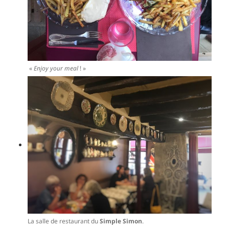
«
Enjoy your meal
! »
La salle de restaurant du
Simple Simon
.