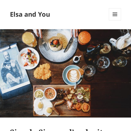
Elsa and You
MENU
ET
WIDGETS