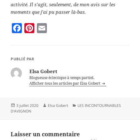
activité. Il s’agit, seulement, de mon avis sur les
moments que j’ai pu passer là-bas.
F
Pi
E
a
nt
m
c
er
ai
e
es
l
PUBLIÉ PAR
b
t
Elsa Gobert
o
Blogueuse éclectique à temps partiel.
Afficher tous les articles par Elsa Gobert
o
k
Publié
3 juillet 2020
Auteur
Elsa Gobert
Catégories
LES INCONTOURNABLES
D'AVIGNON
le
Laisser un commentaire