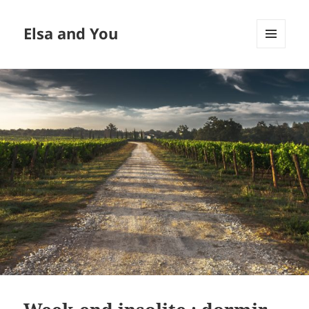
Elsa and You
MENU
ET
WIDGETS